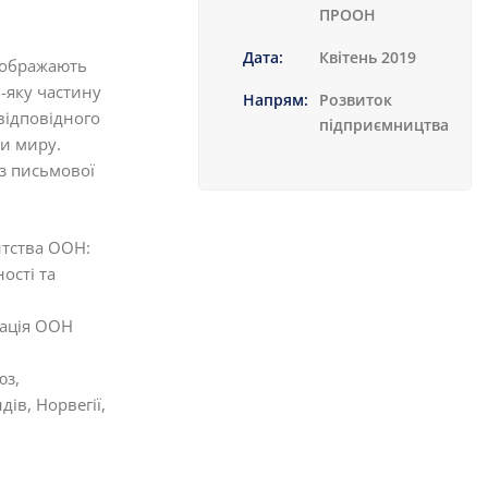
ПРООН
Дата:
Квітень 2019
ідображають
-яку частину
Напрям:
Розвиток
відповідного
підприємництва
и миру.
з письмової
нтства ООН:
ості та
зація ООН
юз,
ів, Норвегії,