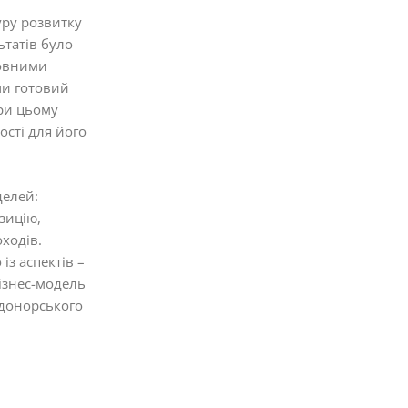
уру розвитку
ьтатів було
новними
чи готовий
ри цьому
ості для його
делей:
зицію,
оходів.
із аспектів –
бізнес-модель
 донорського