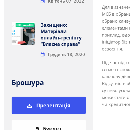
Квітень 07, 2022
Для визначен
МСБ в обрани
обрано канву
Захищено:
елементами п
Матеріали
приклад, вдо
онлайн-тренінгу
ініціатор бі
“Власна справа”
освоєння.
Грудень 18, 2020
Під час підго
сегмент спож
ключову діял
Брошура
Відсутність 
суттєво ускл
може стати о
чи кредитно
Презентація
Буклет