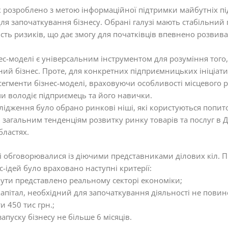
 розроблено з метою інформаційної підтримки майбутніх пі
для започаткування бізнесу. Обрані галузі мають стабільний 
сть ризиків, що дає змогу для початківців впевнено розвив
ес-моделі є універсальним інструментом для розуміння того
ий бізнес. Проте, для конкретних підприємницьких ініціат
егменти бізнес-моделі, враховуючи особливості місцевого 
и володіє підприємець та його навички.
лідження було обрано ринкові ніші, які користуються попит
 загальним тенденціям розвитку ринку товарів та послуг в 
бластях.
і обговорювалися із діючими представниками ділових кіл. П
с-ідей було враховано наступні критерії:
 бути представлено реальному секторі економіки;
капітал, необхідний для започаткування діяльності не пови
 450 тис грн.;
запуску бізнесу не більше 6 місяців.