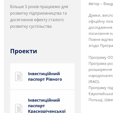
Автор – Ващу
Більше 5 років працюємо для
розвитку підприємництва та
Думки, висло
досягнення ефекту сталого
офіційну поз
розвитку суспільства
дослідження 
посилання н
Повне відтво
згоди Програ
Проекти
Програму ООН
Програма роз
розширення п
Інвестиційний
народонаселе
паспорт Рівного
(ФАО).
Програму пі
Європейський
Польщі, Швеці
Інвестиційний
паспорт
Красноріченської