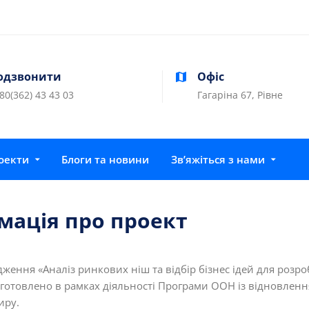
одзвонити
Офіс
80(362) 43 43 03
Гагаріна 67, Рівне
оекти
Блоги та новини
Зв’яжіться з нами
мація про проект
дження «Аналіз ринкових ніш та відбір бізнес ідей для розро
готовлено в рамках діяльності Програми ООН із відновленн
иру.