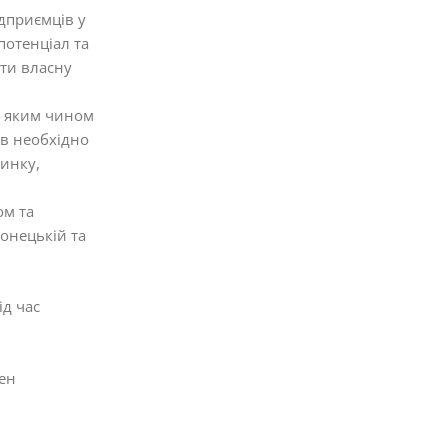
дприємців у
потенціал та
ати власну
, яким чином
ив необхідно
ринку,
ом та
Донецькій та
ід час
нен