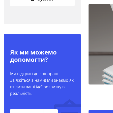
Як ми можемо
допомогти?
Ми відкриті до співпраці.
Зв'яжіться з нами! Ми знаємо як
втілити ваші ідеї розвитку в
реальність