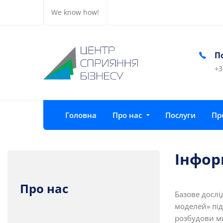
We know how!
ції
Час роботи
П
Пн-Пт: 10:00 - 18:00
+3
Головна
Про нас
Послуги
Пр
Інфор
Про нас
Базове дослі
моделей» під
розбудови м