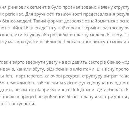
ня ринкових сегментів було проаналізовано наявну структ
х регіонах. Для зручності та наочності представлення резул
 бізнес-моделі. Такий формат дозволяє ознайомитися з ос
отенційної бізнес-ідеї та у найкоротші терміни, застосовую
сконалити існуючу або розробити власну модель бізнесу. П
знесу має врахувати особливості локального ринку та можлив
товки варто звернути увагу на всі дев’ять секторів бізнес-мо
ивачів, канали збуту, відносини з клієнтами, ціннісну пропо
ьність, партнерство, ключові ресурси, структуру витрат та д
або неможливість забезпечити якісне функціонування одного 
аднить розвиток підприємницької ініціативи. Деталізована 
сновою в процесі розроблення бізнес-плану для отримання
го фінансування.