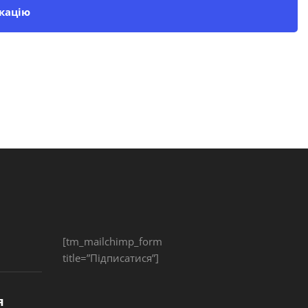
кацію
[tm_mailchimp_form
title=”Підписатися”]
я