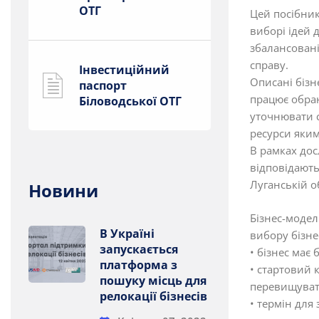
ОТГ
Цей посібник
виборі ідей 
збалансовані
справу.
Інвестиційний
Описані бізн
паспорт
працює обран
Біловодської ОТГ
уточнювати с
ресурси яким
В рамках дос
відповідають
Луганській о
Новини
Бізнес-модел
В Україні
вибору бізне
запускається
• бізнес має
платформа з
• стартовий 
пошуку місць для
перевищувати
релокації бізнесів
• термін для 