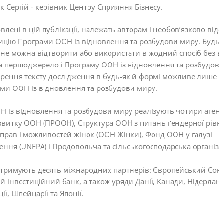
к Сергій - керівник Центру Сприяння Бізнесу.
влені в цій публікації, належать авторам і необов’язково в
ицію Програми ООН із відновлення та розбудови миру. Будь
не можна відтворити або використати в жодний спосіб без 
а першоджерело і Програму ООН із відновлення та розбудов
рення тексту дослідження в будь-якій формі можливе лише 
ми ООН із відновлення та розбудови миру.
 із відновлення та розбудови миру реалізують чотири аге
витку ООН (ПРООН), Структура ООН з питань ґендерної рівн
рав і можливостей жінок (ООН Жінки), Фонд ООН у галузі
ння (UNFPA) і Продовольча та сільськогосподарська органі
дтримують десять міжнародних партнерів: Європейський Со
 інвестиційний банк, а також уряди Данії, Канади, Нідерланд
ї, Швейцарії та Японії.