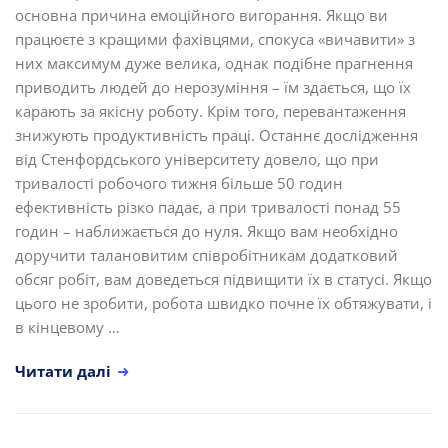
основна причина емоційного вигорання. Якщо ви
працюєте з кращими фахівцями, спокуса «вичавити» з
них максимум дуже велика, однак подібне прагнення
приводить людей до нерозуміння – їм здається, що їх
карають за якісну роботу. Крім того, перевантаження
знижують продуктивність праці. Останнє дослідження
від Стенфордського університету довело, що при
тривалості робочого тижня більше 50 годин
ефективність різко падає, а при тривалості понад 55
годин – наближається до нуля. Якщо вам необхідно
доручити талановитим співробітникам додатковий
обсяг робіт, вам доведеться підвищити їх в статусі. Якщо
цього не зробити, робота швидко почне їх обтяжувати, і
в кінцевому …
Читати далі