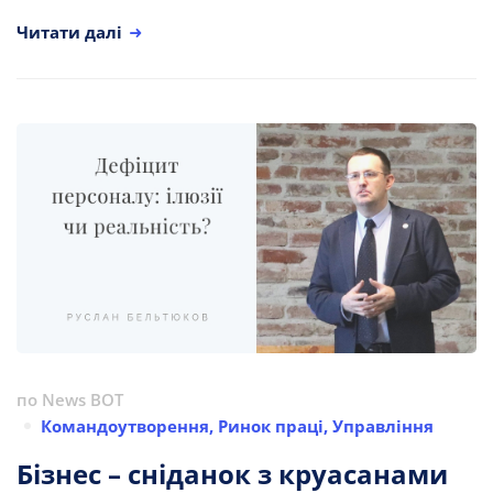
Читати далі
по
News BOT
Командоутворення
,
Ринок праці
,
Управління
Бізнес – сніданок з круасанами