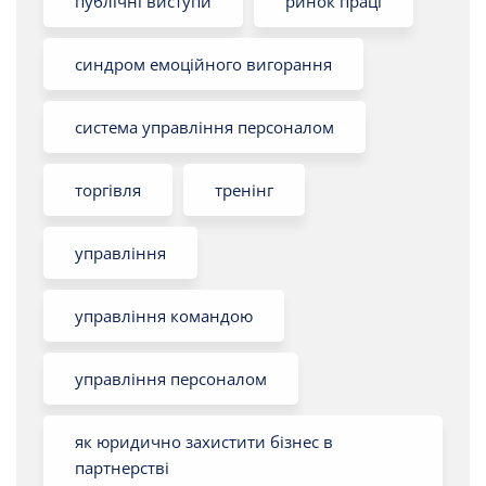
публічні виступи
ринок праці
синдром емоційного вигорання
система управління персоналом
торгівля
тренінг
управління
управління командою
управління персоналом
як юридично захистити бізнес в
партнерстві