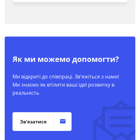
Як ми можемо допомогти?
Ми відкриті до співпраці. Зв'яжіться з нами!
Ми знаємо як втілити ваші ідеї розвитку в
реальність
Зв'язатися