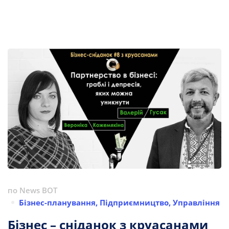
по
News BOT
Бізнес-планування
,
Підприємництво
,
Управління
Бізнес – сніданок з круасанами