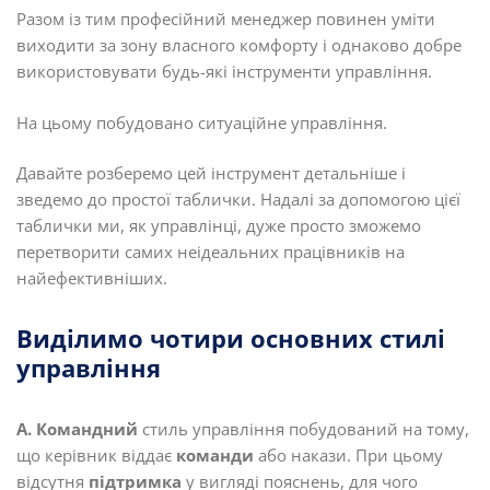
Разом із тим професійний менеджер повинен уміти
виходити за зону власного комфорту і однаково добре
використовувати будь-які інструменти управління.
На цьому побудовано ситуаційне управління.
Давайте розберемо цей інструмент детальніше і
зведемо до простої таблички. Надалі за допомогою цієї
таблички ми, як управлінці, дуже просто зможемо
перетворити самих неідеальних працівників на
найефективніших.
Виділимо чотири основних стилі
управління
А.
Командний
стиль управління побудований на тому,
що керівник віддає
команди
або накази. При цьому
відсутня
підтримка
у вигляді пояснень, для чого