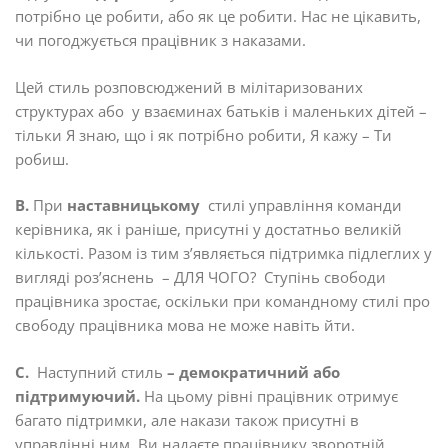
потрібно це робити, або як це робити. Нас не цікавить,
чи погоджується працівник з наказами.
Цей стиль розповсюджений в мілітаризованих
структурах або у взаєминах батьків і маленьких дітей –
тільки Я знаю, що і як потрібно робити, Я кажу – Ти
робиш.
В.
При
наставницькому
стилі управління команди
керівника, як і раніше, присутні у достатньо великій
кількості. Разом із тим з’являється підтримка підлеглих у
вигляді роз’яснень – ДЛЯ ЧОГО? Ступінь свободи
працівника зростає, оскільки при командному стилі про
свободу працівника мова не може навіть йти.
С.
Наступний стиль
– демократичний або
підтримуючий.
На цьому рівні працівник отримує
багато підтримки, але накази також присутні в
управлінні ним. Ви надаєте працівнику зворотній