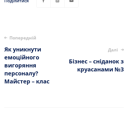
Поділитися
Опублікувати
Попередній
навігацію
Як уникнути
Далі
емоційного
Бізнес – сніданок з
вигоряння
круасанами №3
персоналу?
Майстер – клас