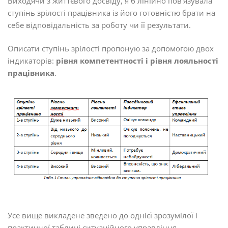
Виходячи з життєвого досвіду, я б лінійно пов’язувала
ступінь зрілості працівника із його готовністю брати на
себе відповідальність за роботу чи її результати.
Описати ступінь зрілості пропоную за допомогою двох
індикаторів:
рівня компетентності і рівня лояльності
працівника
.
Усе вище викладене зведено до однієї зрозумілої і
практичної таблиці ситуаційного управління