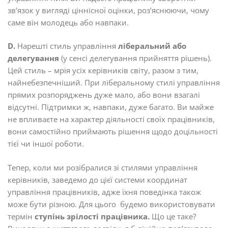
зв’язок у вигляді ціннісної оцінки, роз’яснюючи, чому
саме він молодець або навпаки.
D
.
Нарешті стиль управління
ліберальний
або
делегування
(у сенсі делегування прийняття рішень).
Цей стиль – мрія усіх керівників світу, разом з тим,
найнебезпечніший. При ліберальному стилі управління
прямих розпоряджень дуже мало, або вони взагалі
відсутні. Підтримки ж, навпаки, дуже багато. Ви майже
не впливаєте на характер діяльності своїх працівників,
вони самостійно приймають рішення щодо доцільності
тієї чи іншої роботи.
Тепер, коли ми розібралися зі стилями управління
керівників, заведемо до цієї системи координат
управління працівників, адже їхня поведінка також
може бути різною. Для цього будемо використовувати
термін
ступінь зрілості працівника.
Що це таке?