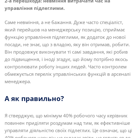
2-а перешкода: невміння витрачати час на
управління підлеглими.
Саме невміння, а не бажання. Дуже часто спеціаліст,
який перейшов на менеджерську позицію, сприймає
функцію управління підлеглими, як додаток до нової
посади, не знає, що з владою, яку він отримав, робити.
Він продовжує виконувати ті самі завдання, які робив
до підвищення, і іноді згадує, що йому потрібно якось
контролювати роботу інших людей. Часто контролем
обмежується перелік управлінських функцій в арсеналі
менеджера.
А як правильно?
Я стверджую, що мінімум 40% робочого часу керівник
повинен приділяти роздумам над тим, як ефективніше
управляти діяльністю своїх підлеглих. Це означає, що ці
40% робочого часу він не складає звіти, не готується до