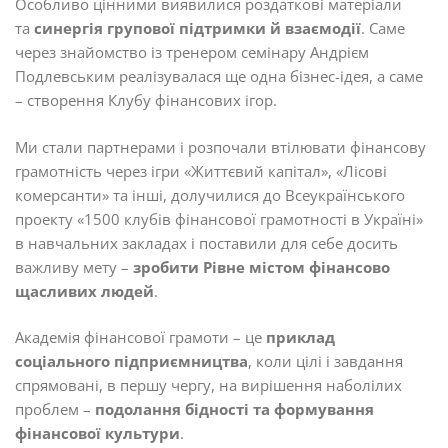
Особливо цінними виявилися роздаткові матеріали
та
синергія групової підтримки й взаємодії
. Саме
через знайомство із тренером семінару Андрієм
Подлевським реалізувалася ще одна бізнес-ідея, а саме
– створення Клубу фінансових ігор.
Ми стали партнерами і розпочали втілювати фінансову
грамотність через ігри «Життєвий капітал», «Лісові
комерсанти» та інші, долучилися до Всеукраїнського
проекту «1500 клубів фінансової грамотності в Україні»
в навчальних закладах і поставили для себе досить
важливу мету –
зробити Рівне містом фінансово
щасливих людей
.
Академія фінансової грамоти – це
приклад
соціального підприємництва
, коли цілі і завдання
спрямовані, в першу чергу, на вирішення наболілих
проблем –
подолання бідності та формування
фінансової культури
.