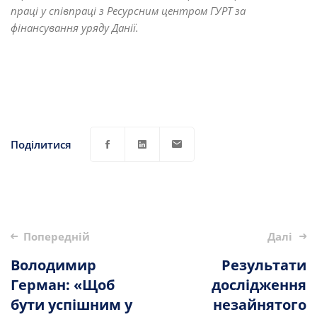
праці у співпраці з Ресурсним центром ГУРТ за
фінансування уряду Данії.
Поділитися
Опублікувати
Попередній
Далі
навігацію
Володимир
Результати
Герман: «Щоб
дослідження
бути успішним у
незайнятого