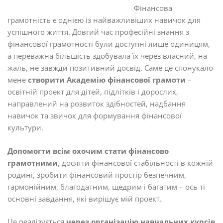
Фінансова
грамотність є однією із найважливіших навичок для
успішного життя. Довгий час професійні знання з
фінансової грамотності були доступні лише одиницям,
а переважна більшість здобувала їх через власний, на
жаль, не завжди позитивний досвід. Саме це спонукало
мене
створити Академію фінансової грамоти
–
освітній проект для дітей, підлітків і дорослих,
направлений на розвиток здібностей, надбання
навичок та звичок для формування фінансової
культури.
Допомогти всім охочим стати фінансово
грамотними
, досягти фінансової стабільності в кожній
родині, зробити фінансовий простір безпечним,
гармонійним, благодатним, щедрим і багатим – ось ті
основні завдання, які вирішує мій проект.
Це реалізується
через організацію навчальних курсів