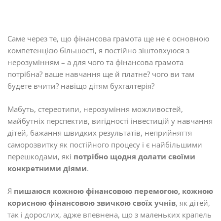
Саме через те, що фінансова грамота ще не є основною
компетенцією більшості, я постійно зіштовхуюся з
нерозумінням – а для чого та фінансова грамота
потрібна? ваше навчання ще й платне? чого ви там
будете вчити? навіщо дітям бухгалтерія?
Мабуть, стереотипи, нерозуміння можливостей,
майбутніх перспектив, вигідності інвестицій у навчання
дітей, бажання швидких результатів, неприйняття
саморозвитку як постійного процесу і є найбільшими
перешкодами, які
потрібно щодня долати своїми
конкретними діями
.
Я
пишаюся кожною фінансовою перемогою, кожною
корисною фінансовою звичкою своїх учнів
, як дітей,
так і дорослих, адже впевнена, що з маленьких крапель