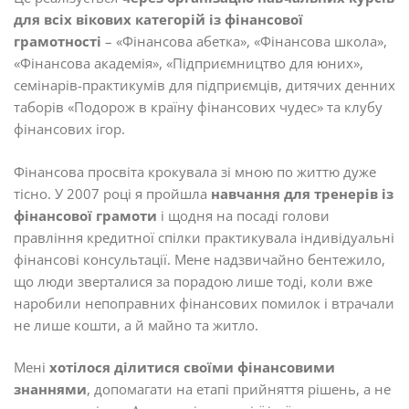
для всіх вікових категорій із фінансової
грамотності
– «Фінансова абетка», «Фінансова школа»,
«Фінансова академія», «Підприємництво для юних»,
семінарів-практикумів для підприємців, дитячих денних
таборів «Подорож в країну фінансових чудес» та клубу
фінансових ігор.
Фінансова просвіта крокувала зі мною по життю дуже
тісно. У 2007 році я пройшла
навчання для тренерів із
фінансової грамоти
і щодня на посаді голови
правління кредитної спілки практикувала індивідуальні
фінансові консультації. Мене надзвичайно бентежило,
що люди зверталися за порадою лише тоді, коли вже
наробили непоправних фінансових помилок і втрачали
не лише кошти, а й майно та житло.
Мені
хотілося ділитися своїми фінансовими
знаннями
, допомагати на етапі прийняття рішень, а не