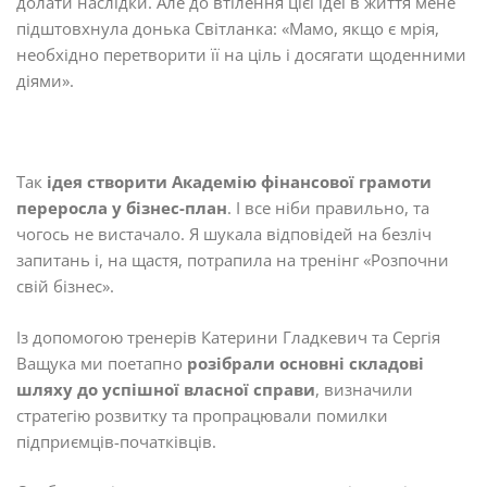
долати наслідки. Але до втілення цієї ідеї в життя мене
підштовхнула донька Світланка: «Мамо, якщо є мрія,
необхідно перетворити її на ціль і досягати щоденними
діями».
Так
ідея створити Академію фінансової грамоти
переросла у бізнес-план
. І все ніби правильно, та
чогось не вистачало. Я шукала відповідей на безліч
запитань і, на щастя, потрапила на тренінг «Розпочни
свій бізнес».
Із допомогою тренерів Катерини Гладкевич та Сергія
Ващука ми поетапно
розібрали основні складові
шляху до успішної власної справи
, визначили
стратегію розвитку та пропрацювали помилки
підприємців-початківців.