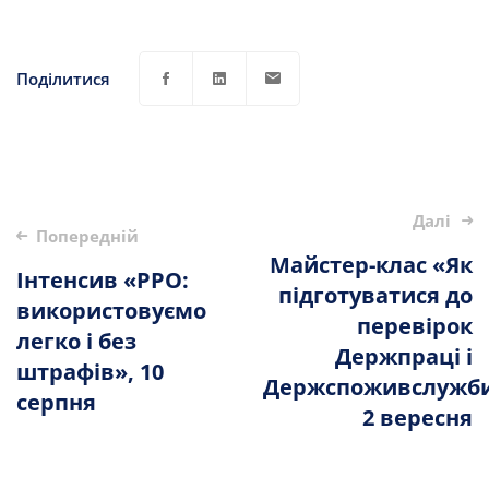
Поділитися
Опублікувати
Далі
Попередній
навігацію
Майстер-клас «Як
Інтенсив «РРО:
підготуватися до
використовуємо
перевірок
легко і без
Держпраці і
штрафів», 10
Держспоживслужби
серпня
2 вересня