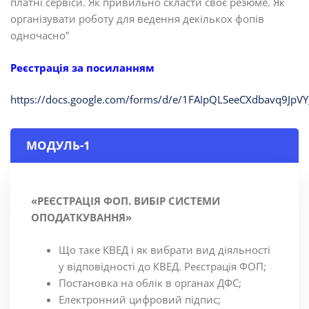
платні сервіси. Як привильно скласти своє резюме. Як
організувати роботу для ведення декількох фопів
одночасно”
Реєстрація за посиланням
https://docs.google.com/forms/d/e/1FAIpQLSeeCXdbavq9J
МОДУЛЬ-1
«РЕЄСТРАЦІЯ ФОП. ВИБІР СИСТЕМИ
ОПОДАТКУВАННЯ»
Що таке КВЕД і як вибрати вид діяльності
у відповідності до КВЕД. Реєстрація ФОП;
Постановка на облік в органах ДФС;
Електронний цифровий підпис;