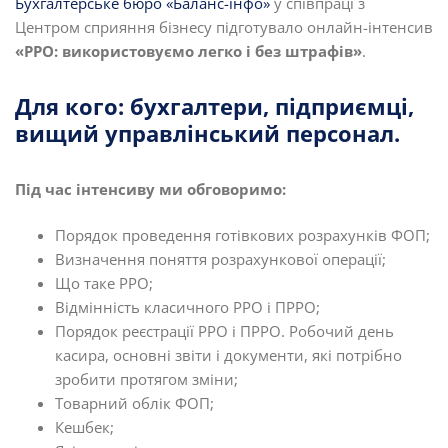
Бухгалтерське бюро «Баланс-інфо»
у співпраці з
Центром сприяння бізнесу підготувало онлайн-інтенсив
«РРО: використовуємо легко і без штрафів»
.
Для кого: бухгалтери, підприємці,
вищий управлінський персонал.
Під час інтенсиву ми обговоримо:
Порядок проведення готівкових розрахунків ФОП;
Визначення поняття розрахункової операції;
Що таке РРО;
Відмінність класичного РРО і ПРРО;
Порядок реєстрації РРО і ПРРО. Робочий день
касира, основні звіти і документи, які потрібно
зробити протягом зміни;
Товарний облік ФОП;
Кешбек;