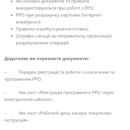
Які основні документи та правила
використовуються при роботі з РРО;
РРО при розрахунку картками (інтернет-
еквайринг);
Правила оприбуткування готівки;
Штрафні санкції за неправильну організацію
розрахункових операцій.
Додатково ви отримаєте документи:
–
Порядок реєстрації та роботи з класичним та
програмним РРО;
–
Чек-лист «Реєстрація програмного РРО через
електронний кабінет»;
–
Чек-лист «Робочий день касира: покрокова
інструкція»