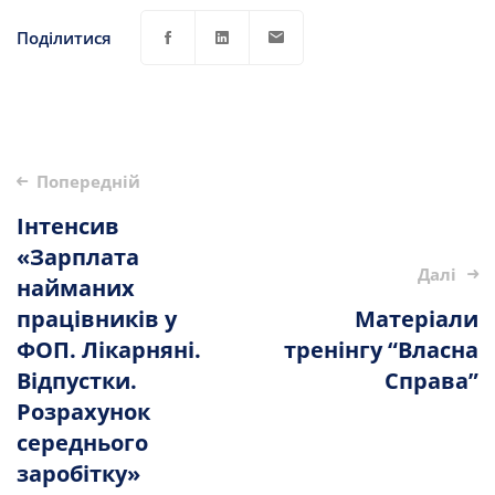
Поділитися
Опублікувати
Попередній
навігацію
Інтенсив
«Зарплата
Далі
найманих
працівників у
Матеріали
ФОП. Лікарняні.
тренінгу “Власна
Відпустки.
Справа”
Розрахунок
середнього
заробітку»