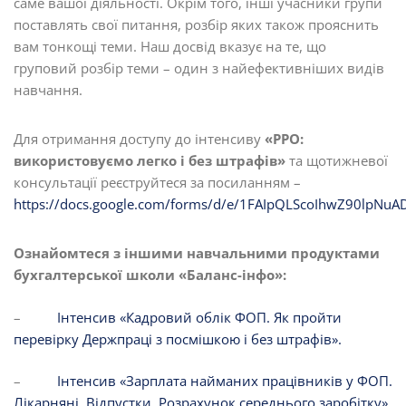
саме вашої діяльності. Окрім того, інші учасники групи
поставлять свої питання, розбір яких також прояснить
вам тонкощі теми. Наш досвід вказує на те, що
груповий розбір теми – один з найефективніших видів
навчання.
Для отримання доступу до інтенсиву
«РРО:
використовуємо легко і без штрафів»
та щотижневої
консультації реєструйтеся за посиланням –
https://docs.google.com/forms/d/e/1FAIpQLScoIhwZ90lp
Ознайомтеся з іншими навчальними продуктами
бухгалтерської школи «Баланс-інфо»:
–
Інтенсив «Кадровий облік ФОП. Як пройти
перевірку Держпраці з посмішкою і без штрафів».
–
Інтенсив «Зарплата найманих працівників у ФОП.
Лікарняні. Відпустки. Розрахунок середнього заробітку».