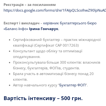
Реєстрація – за посиланням
https://docs.google.com/forms/d/e/1FAIpQLScoIhwZ90lp
Експерт і викладач
–
керівник бухгалтерсього бюро
«Баланс-Інфо»
Ірина Гончарук
.
Сертифікований бухгалтер – практик міжнародної
кваліфікації (Сертифікат САР 0017263)
Консультант щодо обліку та оптимізації
оподаткування.
Проконсультувала більше 300 клієнтів: власників
бізнесу, бухгалтерів, ФОПів, студентів.
Брала участь в автоматизації бізнесу понад 20
клієнтів.
Автор навчального курсу “
Бухгалтер ФОП
”.
Вартість інтенсиву – 500 грн.