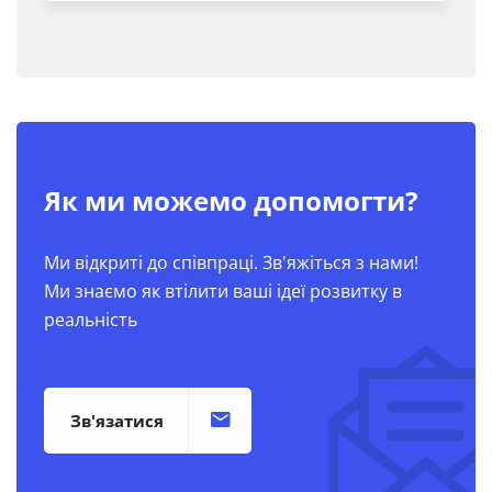
Як ми можемо допомогти?
Ми відкриті до співпраці. Зв'яжіться з нами!
Ми знаємо як втілити ваші ідеї розвитку в
реальність
Зв'язатися