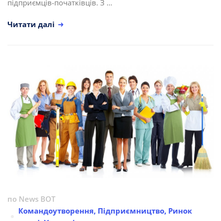
підприємців-початківців. З …
Читати далі
по
News BOT
Командоутворення
,
Підприємництво
,
Ринок