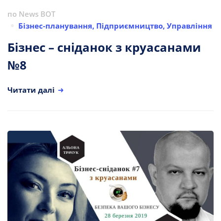
по
News BOT
Бізнес-планування
,
Підприємництво
,
Управління
Бізнес – сніданок з круасанами
№8
Читати далі