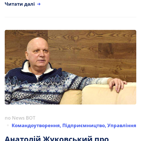
Читати далі
по
News BOT
Командоутворення
,
Підприємництво
,
Управління
Анатолій Жуковський про